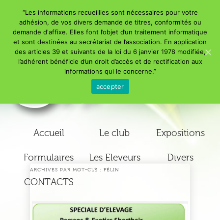
“Les informations recueillies sont nécessaires pour votre
adhésion, de vos divers demande de titres, conformités ou
demande d'affixe. Elles font l’objet d’un traitement informatique
et sont destinées au secrétariat de l’association. En application
des articles 39 et suivants de la loi du 6 janvier 1978 modifiée,
l’adhérent bénéficie d’un droit d’accès et de rectification aux
Addict Club Exotic & Persan
informations qui le concerne.”
accepter
Menu principal
Accueil
Le club
Expositions
Aller au
Aller au
Formulaires
Les Eleveurs
Divers
contenu
contenu
ARCHIVES PAR MOT-CLÉ :
FÉLIN
CONTACTS
secondaire
principal