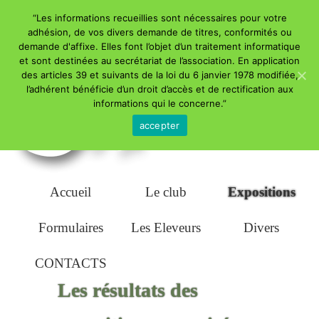
“Les informations recueillies sont nécessaires pour votre
adhésion, de vos divers demande de titres, conformités ou
demande d'affixe. Elles font l’objet d’un traitement informatique
et sont destinées au secrétariat de l’association. En application
des articles 39 et suivants de la loi du 6 janvier 1978 modifiée,
l’adhérent bénéficie d’un droit d’accès et de rectification aux
Addict Club Exotic & Persan
informations qui le concerne.”
accepter
Menu principal
Accueil
Le club
Expositions
Aller au
Aller au
Formulaires
Les Eleveurs
Divers
contenu
contenu
CONTACTS
secondaire
principal
Les résultats des