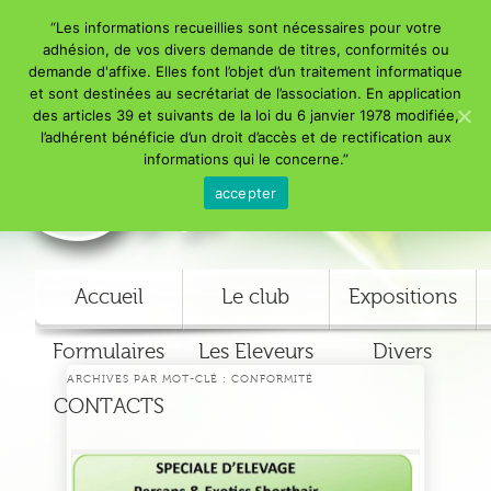
“Les informations recueillies sont nécessaires pour votre
adhésion, de vos divers demande de titres, conformités ou
demande d'affixe. Elles font l’objet d’un traitement informatique
et sont destinées au secrétariat de l’association. En application
des articles 39 et suivants de la loi du 6 janvier 1978 modifiée,
l’adhérent bénéficie d’un droit d’accès et de rectification aux
Addict Club Exotic & Persan
informations qui le concerne.”
accepter
Menu principal
Accueil
Le club
Expositions
Aller au
Aller au
Formulaires
Les Eleveurs
Divers
contenu
contenu
ARCHIVES PAR MOT-CLÉ :
CONFORMITÉ
CONTACTS
secondaire
principal